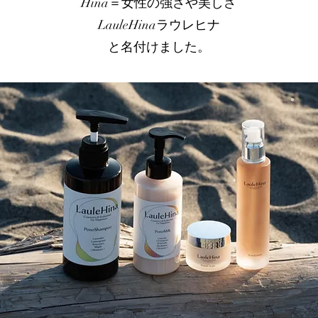
​Hina＝女性の強さや美しさ
LauleHinaラウレヒナ
​と名付けました。